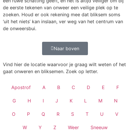
een ruwe schatting geeft, en het is altijd veiliger om bij
de eerste tekenen van onweer een veilige plek op te
zoeken. Houd er ook rekening mee dat bliksem soms
‘uit het niets’ kan inslaan, ver weg van het centrum van
de onweersbui.
Naar boven
Vind hier de locatie waarvoor je graag wilt weten of het
gaat onweren en bliksemen. Zoek op letter.
Apostrof
A
B
C
D
E
F
G
H
I
J
K
L
M
N
O
P
Q
R
S
T
U
V
W
Y
Z
Weer
Sneeuw