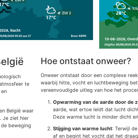
elgië
Hoe ontstaat onweer?
Onweer ontstaat door een complexe reeks
nologisch
waarbij hitte, vocht en luchtbeweging betr
 atmosfeer te
vereenvoudigde uitleg van hoe het proce
 en
Opwarming van de aarde door de 
aarde, wat ertoe leidt dat lucht dic
en België waar
Deze warme lucht is minder dicht en 
 Je ziet hier
n de beweging
Stijging van warme lucht
: Terwijl d
af en begint het vocht dat het draag