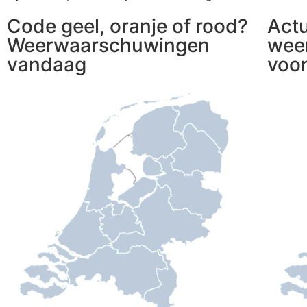
Code geel, oranje of rood?
Act
Weerwaarschuwingen
wee
vandaag
voo