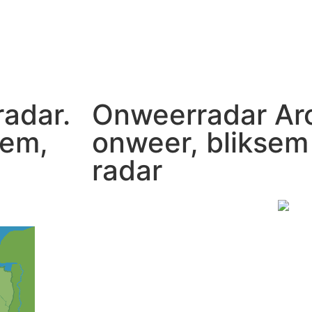
radar.
Onweerradar Arc
sem,
onweer, bliksem
radar