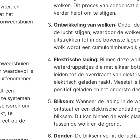
wolken. Dit proces van condensatie 
iteit en
verder helpt om te stijgen.
at het
ve onweersbuien
Ontwikkeling van wolken
: Onder de
de lucht stijgen, waardoor de wolken
uitstrekken tot in de bovenste lagen
wolk wordt een cumulonimbuswolk
Elektrische lading
: Binnen deze wolke
onweersbuien
waterdruppeltjes die met elkaar bo
m waardevol is
leiden tot de overdracht van elektr
tuurfenomenen.
elektrisch geladen raakt. Meestal is
positief geladen en het onderste dee
dt een
eze systemen
Bliksem
: Wanneer de lading in de w
 sensoren om
ontstaat er een elektrische ontlading
kt, te
bliksem. Dit kan binnen de wolk pla
irect op de
tussen de wolk en de grond.
Donder
: De bliksem verhit de lucht