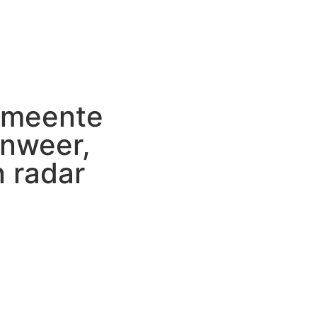
emeente
onweer,
n radar