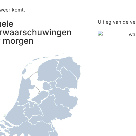
onweer komt.
uele
Uitleg van de ve
rwaarschuwingen
r morgen