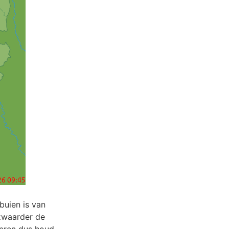
 buien is van
 zwaarder de
eren dus houd