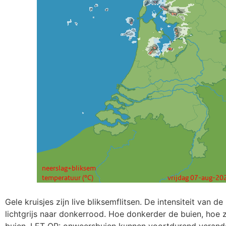
Gele kruisjes zijn live bliksemflitsen. De intensiteit van de
lichtgrijs naar donkerrood. Hoe donkerder de buien, hoe
buien. LET OP: onweersbuien kunnen voortdurend verand