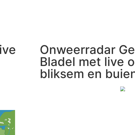
ive
Onweerradar G
Bladel met live 
bliksem en buie