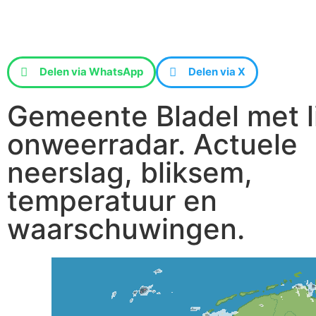
Delen via WhatsApp
Delen via X
Gemeente Bladel met l
onweerradar. Actuele
neerslag, bliksem,
temperatuur en
waarschuwingen.