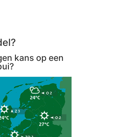
del?
gen kans op een
ui?