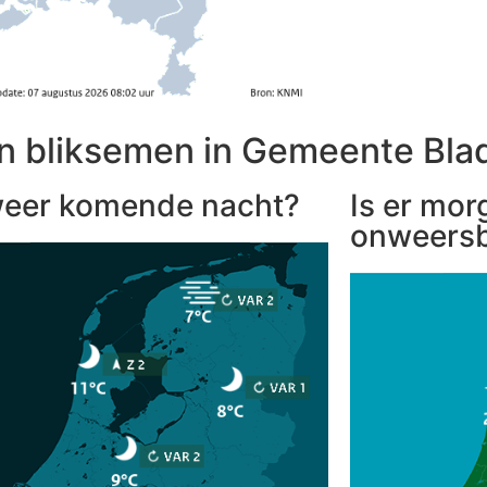
n bliksemen in Gemeente Bla
eer komende nacht?
Is er mor
onweersb