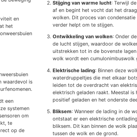
Stijging van warme lucht
: Terwijl d
af en begint het vocht dat het draag
wolken. Dit proces van condensatie 
iteit en
verder helpt om te stijgen.
at het
ve onweersbuien
Ontwikkeling van wolken
: Onder de
de lucht stijgen, waardoor de wolken
uitstrekken tot in de bovenste lagen
wolk wordt een cumulonimbuswolk
Elektrische lading
: Binnen deze wolke
onweersbuien
waterdruppeltjes die met elkaar bo
m waardevol is
leiden tot de overdracht van elektr
tuurfenomenen.
elektrisch geladen raakt. Meestal is
positief geladen en het onderste dee
dt een
eze systemen
Bliksem
: Wanneer de lading in de w
 sensoren om
ontstaat er een elektrische ontlading
kt, te
bliksem. Dit kan binnen de wolk pla
irect op de
tussen de wolk en de grond.