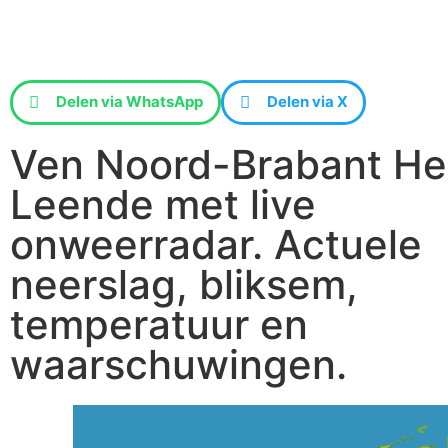
Delen via WhatsApp
Delen via X
Ven Noord-Brabant He
Leende met live
onweerradar. Actuele
neerslag, bliksem,
temperatuur en
waarschuwingen.