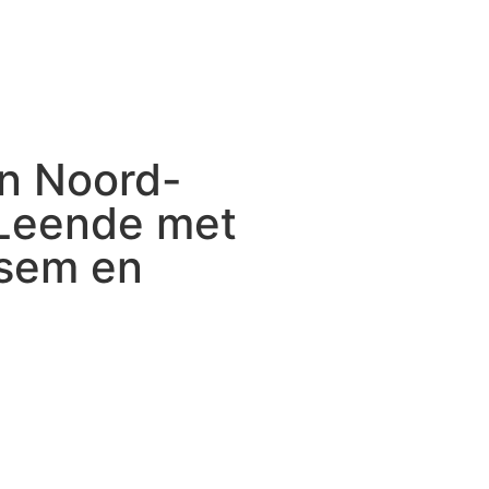
n Noord-
Leende met
ksem en