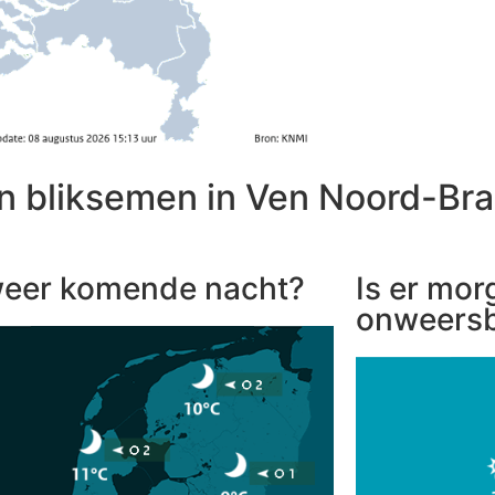
n bliksemen in Ven Noord-Br
eer komende nacht?
Is er mor
onweersb