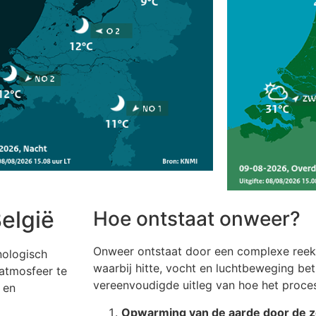
elgië
Hoe ontstaat onweer?
Onweer ontstaat door een complexe reeks
nologisch
waarbij hitte, vocht en luchtbeweging betr
 atmosfeer te
vereenvoudigde uitleg van hoe het proce
 en
Opwarming van de aarde door de 