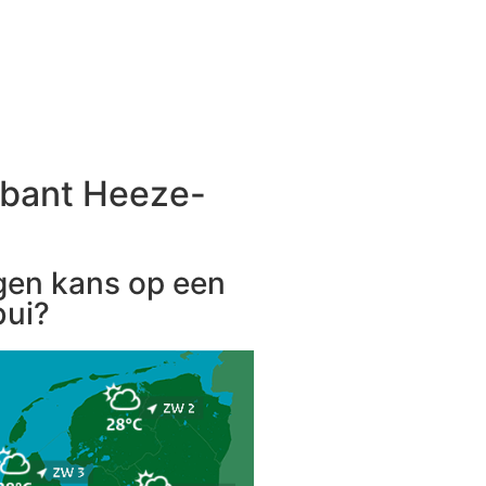
abant Heeze-
gen kans op een
ui?