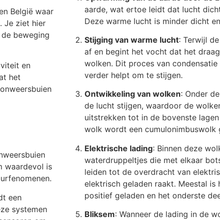
aarde, wat ertoe leidt dat lucht dic
en België waar
Deze warme lucht is minder dicht en 
 Je ziet hier
n de beweging
Stijging van warme lucht
: Terwijl d
af en begint het vocht dat het draag
wolken. Dit proces van condensatie 
iteit en
verder helpt om te stijgen.
at het
ve onweersbuien
Ontwikkeling van wolken
: Onder de
de lucht stijgen, waardoor de wolken
uitstrekken tot in de bovenste lagen
wolk wordt een cumulonimbuswolk
Elektrische lading
: Binnen deze wolke
onweersbuien
waterdruppeltjes die met elkaar bo
m waardevol is
leiden tot de overdracht van elektr
tuurfenomenen.
elektrisch geladen raakt. Meestal is
positief geladen en het onderste dee
dt een
eze systemen
Bliksem
: Wanneer de lading in de w